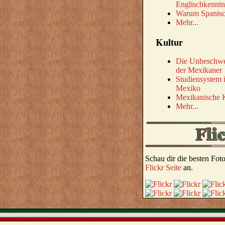
Englischkenntn
Warum Spanis
Mehr...
Kultur
Die Unbeschwe
der Mexikaner
Studiensystem 
Mexiko
Mexikanische 
Mehr...
Schau dir die besten Fo
Flickr Seite
an.