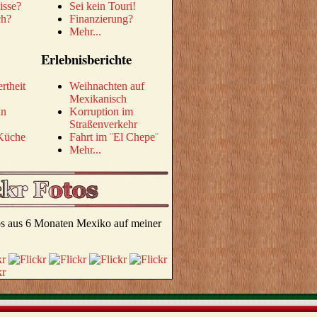
isse?
Sei kein Touri!
ch?
Finanzierung?
Mehr...
Erlebnisberichte
rtheit
Weihnachten auf
Mexikanisch
in
Korruption im
Straßenverkehr
Küche
Fahrt im ¨El Chepe¨
Mehr...
tos aus 6 Monaten Mexiko auf meiner