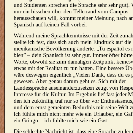
und Studenten sprechen die Sprache sehr sehr gut). 
nur ein bisschen über den Tellerrand vom Campus
herausschauen will, kommt meiner Meinung nach a
Spanisch auf keinen Fall vorbei.
Während meine Sprachkenntnisse mit der Zeit zuna
stellte ich fest, dass sich auch mein Eindruck auf die
mexikanische Bevölkerung änderte. „Tu español es
bien” – dein Spanisch ist sehr gut. Immer öfter hörte
Worte, obwohl sie zum damaligen Zeitpunkt keines
etwas mit der Realität zu tun hatten. Eine bessere Ü
wäre deswegen eigentlich „Vielen Dank, dass du es p
gewesen. Aber genau darum geht es. Sich mit der
Landessprache auseinanderzusetzen zeugt von Resp
Interesse für die Kultur. Im Ergebnis lief fast jeder 
den ich zukünftig traf nur so über vor Enthusiasmus
und dem ernst gemeinten Bedürfnis mir seine Welt z
Ich fühlte mich nicht mehr wie ein Urlauber, ein Gaf
ein Gringo – ich fühlte mich wie ein Gast.
Die schlechte Nachricht ist, dass eine Sprache zu ler